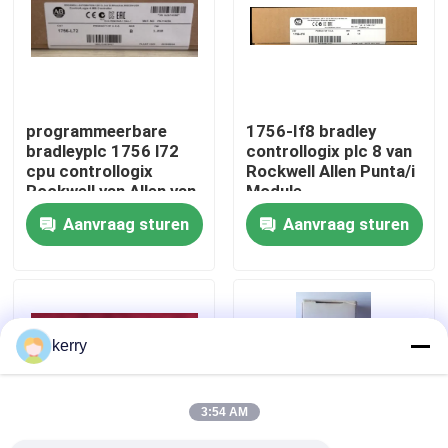
Over ons
Fabriekstocht
programmeerbare
1756-If8 bradley
bradleyplc 1756 l72
controllogix plc 8 van
cpu controllogix
Rockwell Allen Punta/i
Kwaliteitscontrole
Rockwell van Allen van
Module
het
Aanvraag sturen
Aanvraag sturen
logicacontrolemechanisme
Neem contact met ons op
automatisering
bloggen
kerry
Vraag een offerte
3:54 AM
ABB 800xa