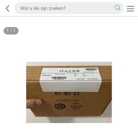
1
/
1