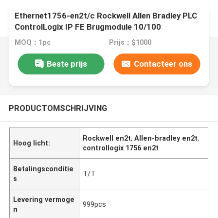
Ethernet1756-en2t/c Rockwell Allen Bradley PLC
ControlLogix IP FE Brugmodule 10/100
MOQ：1pc
Prijs：$1000
Beste prijs
Contacteer ons
PRODUCTOMSCHRIJVING
Rockwell en2t
,
Allen-bradley en2t
,
Hoog licht:
controllogix 1756 en2t
Betalingsconditie
T/T
s
Levering vermoge
999pcs
n