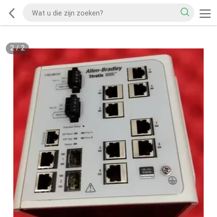
2
/
2