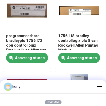
Over ons
Fabriekstocht
programmeerbare
1756-If8 bradley
bradleyplc 1756 l72
controllogix plc 8 van
Kwaliteitscontrole
cpu controllogix
Rockwell Allen Punta/i
Rockwell van Allen van
Module
het
Aanvraag sturen
Aanvraag sturen
Neem contact met ons op
logicacontrolemechanisme
automatisering
bloggen
kerry
Vraag een offerte
6:40 AM
ABB 800xa