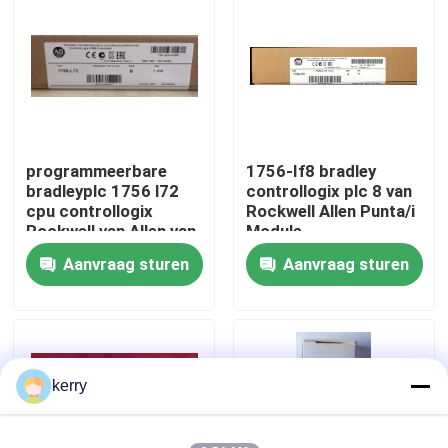
Over ons
Fabriekstocht
programmeerbare
1756-If8 bradley
Kwaliteitscontrole
bradleyplc 1756 l72
controllogix plc 8 van
cpu controllogix
Rockwell Allen Punta/i
Rockwell van Allen van
Module
Neem contact met ons op
het
Aanvraag sturen
Aanvraag sturen
logicacontrolemechanisme
automatisering
bloggen
Vraag een offerte
kerry
ABB 800xa