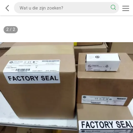
2
/
2