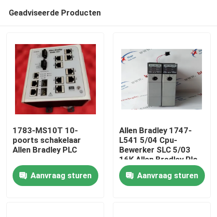
Geadviseerde Producten
1783-MS10T 10-
Allen Bradley 1747-
poorts schakelaar
L541 5/04 Cpu-
Allen Bradley PLC
Bewerker SLC 5/03
Thuis
16K Allen Bradley Plc
Controller
Aanvraag sturen
Aanvraag sturen
Producten
Video's