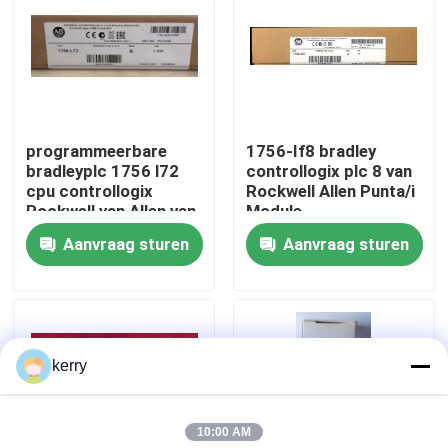
Over ons
Fabriekstocht
programmeerbare
1756-If8 bradley
bradleyplc 1756 l72
controllogix plc 8 van
Kwaliteitscontrole
cpu controllogix
Rockwell Allen Punta/i
Rockwell van Allen van
Module
het
Aanvraag sturen
Aanvraag sturen
Neem contact met ons op
logicacontrolemechanisme
automatisering
bloggen
kerry
Vraag een offerte
10:00 AM
ABB 800xa