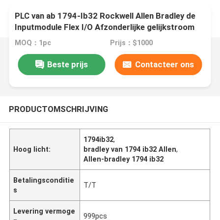
PLC van ab 1794-Ib32 Rockwell Allen Bradley de
Inputmodule Flex I/O Afzonderlijke gelijkstroom
32 richt 24VDC Dalend Open Stijl
MOQ：1pc
Prijs：$1000
Beste prijs
Contacteer ons
PRODUCTOMSCHRIJVING
1794ib32
,
Hoog licht:
bradley van 1794 ib32 Allen
,
Allen-bradley 1794 ib32
Betalingsconditie
T/T
s
Levering vermoge
999pcs