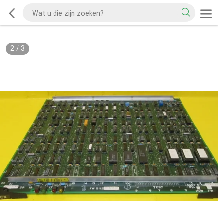
2
/
3