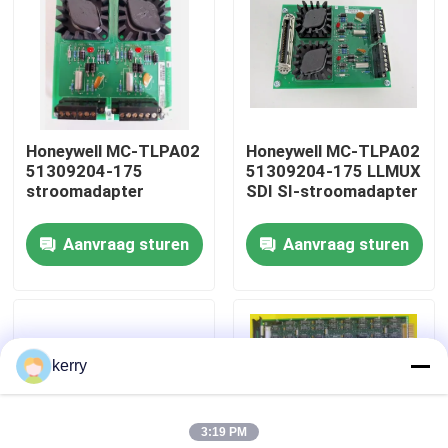
Over ons
Fabriekstocht
Honeywell MC-TLPA02
Honeywell MC-TLPA02
51309204-175
51309204-175 LLMUX
Kwaliteitscontrole
stroomadapter
SDI SI-stroomadapter
Aanvraag sturen
Aanvraag sturen
Neem contact met ons op
bloggen
kerry
Vraag een offerte
3:19 PM
ABB 800xa