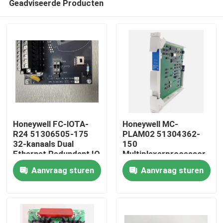
Geadviseerde Producten
Honeywell FC-lOTA-
Honeywell MC-
R24 51306505-175
PLAM02 51304362-
32-kanaals Dual
150
Ethernet Redundant IO
Multiplexerprocessor
Thuis
Termination Assembly
met laag niveau en
Aanvraag sturen
Aanvraag sturen
voor FSC-systemen
analoge ingang
Producten
Video's