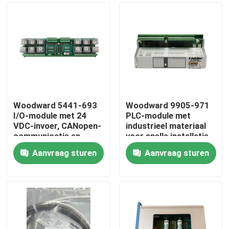
Woodward 5441-693
Woodward 9905-971
I/O-module met 24
PLC-module met
VDC-invoer, CANopen-
industrieel materiaal
communicatie en
voor snelle installatie
werkbereik van -40 °C
en groot
Aanvraag sturen
Aanvraag sturen
tot +85 °C
temperatuurbereik
Thuis
Producten
Video's