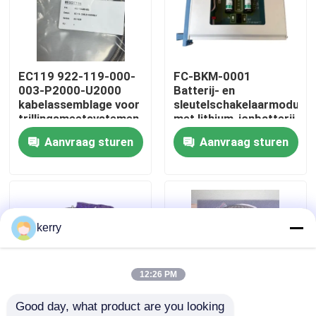
Over ons
EC119 922-119-000-
FC-BKM-0001
Fabriekstocht
003-P2000-U2000
Batterij- en
kabelassemblage voor
sleutelschakelaarmodule
trillingsmeetsystemen
met lithium-ionbatterij
Kwaliteitscontrole
met een hoge
Aanvraag sturen
Aanvraag sturen
capaciteit en
mechanische
Neem contact met ons op
sleutelschakelaar voor
industriële
besturingssystemen
bloggen
kerry
Vraag een offerte
12:26 PM
Good day, what product are you looking 
ABB 800xa