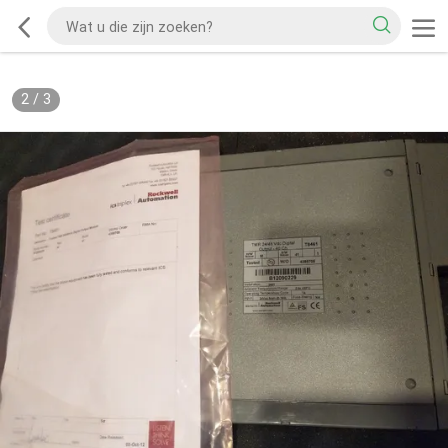
2
/
3