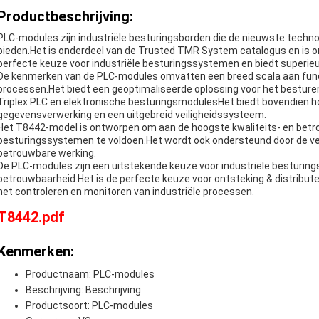
Productbeschrijving:
PLC-modules zijn industriële besturingsborden die de nieuwste techno
bieden.Het is onderdeel van de Trusted TMR System catalogus en is on
perfecte keuze voor industriële besturingssystemen en biedt superie
De kenmerken van de PLC-modules omvatten een breed scala aan funct
processen.Het biedt een geoptimaliseerde oplossing voor het besture
Triplex PLC en elektronische besturingsmodulesHet biedt bovendien
gegevensverwerking en een uitgebreid veiligheidssysteem.
Het T8442-model is ontworpen om aan de hoogste kwaliteits- en betr
besturingssystemen te voldoen.Het wordt ook ondersteund door de 
betrouwbare werking.
De PLC-modules zijn een uitstekende keuze voor industriële besturin
betrouwbaarheid.Het is de perfecte keuze voor ontsteking & distributeu
het controleren en monitoren van industriële processen.
T8442.pdf
Kenmerken:
Productnaam: PLC-modules
Beschrijving: Beschrijving
Productsoort: PLC-modules