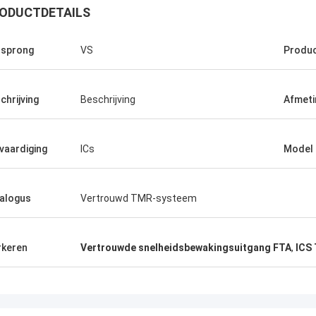
ODUCTDETAILS
sprong
VS
Produ
chrijving
Beschrijving
Afmeti
e en
vaardiging
ICs
Model
alogus
Vertrouwd TMR-systeem
keren
Vertrouwde snelheidsbewakingsuitgang FTA
,
ICS 