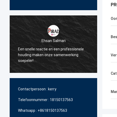
PR
Oor
Bes
Salmari
Bruno Nascimento
n een professionele
Dank u voor uw voortdurende hulp en
e samenwerking
steun bij het leveren van hoogwaardig
Ver
betaalbare producten.
Cat
Contactpersoon :
kerry
Mar
Telefoonnummer :
18150137563
Whatsapp :
+8618150137563