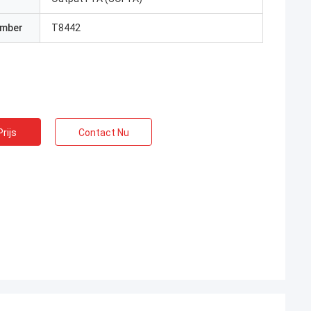
umber
T8442
rijs
Contact Nu