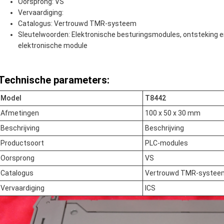
Oorsprong: VS
Vervaardiging:
Catalogus: Vertrouwd TMR-systeem
Sleutelwoorden: Elektronische besturingsmodules, ontsteking en d
elektronische module
Technische parameters:
Model
T8442
Afmetingen
100 x 50 x 30 mm
Beschrijving
Beschrijving
Productsoort
PLC-modules
Oorsprong
VS
Catalogus
Vertrouwd TMR-systee
Vervaardiging
ICS