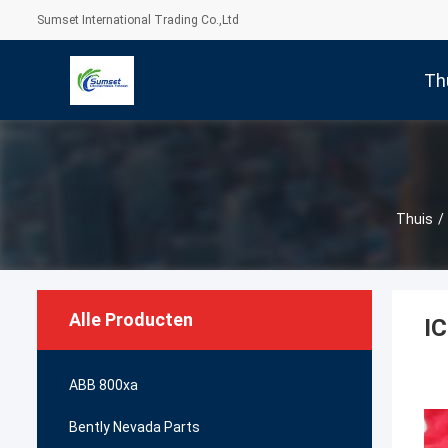
Sumset International Trading Co.,Ltd
Th
Thuis
/
Alle Producten
IC
ABB 800xa
Bently Nevada Parts