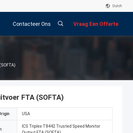
Dutch
Contacteer Ons
Vraag Een Offerte
Aan
 (SOFTA)
-uitvoer FTA (SOFTA)
rigin
USA
ICS Triplex T8442 Trusted Speed Monitor
m
Output FTA (SOFTA)