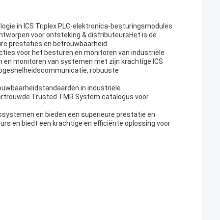
logie in ICS Triplex PLC-elektronica-besturingsmodules
tworpen voor ontsteking & distributeursHet is de
ure prestaties en betrouwbaarheid.
ies voor het besturen en monitoren van industriële
n en monitoren van systemen met zijn krachtige ICS
 hogesnelheidscommunicatie, robuuste
ouwbaarheidstandaarden in industriële
vertrouwde Trusted TMR System catalogus voor
gssystemen en bieden een superieure prestatie en
rs en biedt een krachtige en efficiënte oplossing voor