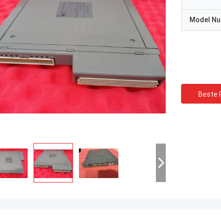
Model N
Beste P