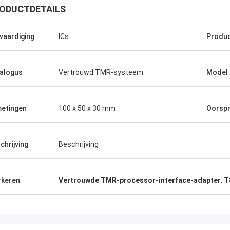
ODUCTDETAILS
vaardiging
ICs
Produ
alogus
Vertrouwd TMR-systeem
Model
 en
rdige en
etingen
100 x 50 x 30 mm
Oorsp
chrijving
Beschrijving
keren
Vertrouwde TMR-processor-interface-adapter
,
T