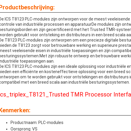
Productbeschrijving:
De ICS T8123 PLC-modules zijn ontworpen voor de meest veeleisende
controle van industriële processen en apparatuurDe modules zijn ont
besturingsborden en zijn gecertificeerd met het Trusted TMR-systeem
worden gebruikt voor ontsteking en distributeurs in een breed scala aa
De T8123 PLC-modules zijn ontworpen om een precieze digitale bestur
bieden.de T8123 zorgt voor betrouwbare werking en superieure prest
meest veeleisende eisen in industriële toepassingen en zijn compatibe
besturingssystemen.Met zijn robuuste ontwerp en betrouwbare werk
industriële toepassingen aan.
De ICS T8123 PLC-modules zijn een ideale oplossing voor industriël
bieden een efficiënte en kosteneffectieve oplossing voor een breed s
ontworpen om te worden gebruikt voor ontstekingen en distributeurs in
compatibel met een breed scala aan industriële besturingssystemen.
ics_triplex_T8121_Trusted TMR Processor Interfac
Kenmerken:
Productnaam: PLC-modules
Oorsprong: VS