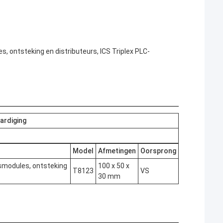
, ontsteking en distributeurs, ICS Triplex PLC-
ardiging
Model
Afmetingen
Oorsprong
gsmodules, ontsteking
100 x 50 x
T8123
VS
30 mm