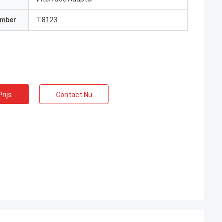
umber
T8123
rijs
Contact Nu