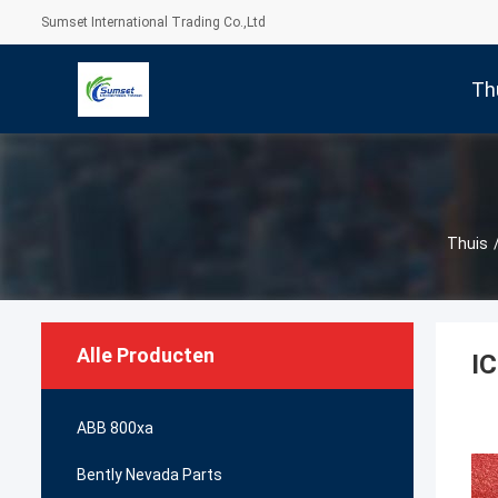
Sumset International Trading Co.,Ltd
Th
Thuis
Alle Producten
IC
ABB 800xa
Bently Nevada Parts