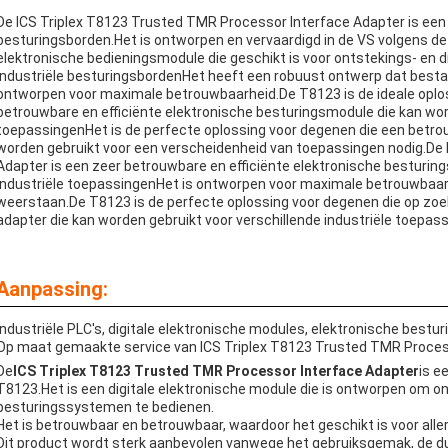
De ICS Triplex T8123 Trusted TMR Processor Interface Adapter is een 
besturingsborden.Het is ontworpen en vervaardigd in de VS volgens 
elektronische bedieningsmodule die geschikt is voor ontstekings- en 
industriële besturingsbordenHet heeft een robuust ontwerp dat best
ontworpen voor maximale betrouwbaarheid.De T8123 is de ideale oplos
betrouwbare en efficiënte elektronische besturingsmodule die kan word
toepassingenHet is de perfecte oplossing voor degenen die een betro
worden gebruikt voor een verscheidenheid van toepassingen nodig.De
Adapter is een zeer betrouwbare en efficiënte elektronische besturin
industriële toepassingenHet is ontworpen voor maximale betrouwbaar
weerstaan.De T8123 is de perfecte oplossing voor degenen die op zoek
adapter die kan worden gebruikt voor verschillende industriële toepas
Aanpassing:
Industriële PLC's, digitale elektronische modules, elektronische bestu
Op maat gemaakte service van ICS Triplex T8123 Trusted TMR Proces
De
ICS Triplex T8123 Trusted TMR Processor Interface Adapter
is e
T8123.Het is een digitale elektronische module die is ontworpen om ont
besturingssystemen te bedienen.
Het is betrouwbaar en betrouwbaar, waardoor het geschikt is voor alle
Dit product wordt sterk aanbevolen vanwege het gebruiksgemak, de du