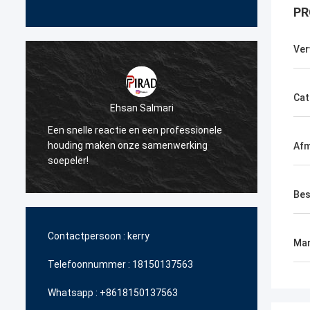
PR
Ver
Cat
san Salmari
Bruno Nascimento
ie en een professionele
Dank u voor uw voortdurende hulp
onze samenwerking
steun bij het leveren van hoogwaa
Afm
betaalbare producten.
Bes
Contactpersoon :
kerry
Mar
Telefoonnummer :
18150137563
Whatsapp :
+8618150137563