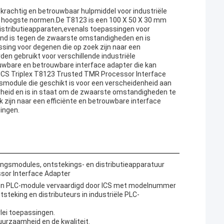
krachtig en betrouwbaar hulpmiddel voor industriële
de hoogste normen.De T8123 is een 100 X 50 X 30 mm
distributieapparaten,evenals toepassingen voor
and is tegen de zwaarste omstandigheden en is
sing voor degenen die op zoek zijn naar een
en gebruikt voor verschillende industriële
uwbare en betrouwbare interface adapter die kan
 ICS Triplex T8123 Trusted TMR Processor Interface
gsmodule die geschikt is voor een verscheidenheid aan
heid en is in staat om de zwaarste omstandigheden te
 zijn naar een efficiënte en betrouwbare interface
singen.
ringsmodules, ontstekings- en distributieapparatuur
sor Interface Adapter
en PLC-module vervaardigd door ICS met modelnummer
steking en distributeurs in industriële PLC-
rlei toepassingen.
urzaamheid en de kwaliteit.