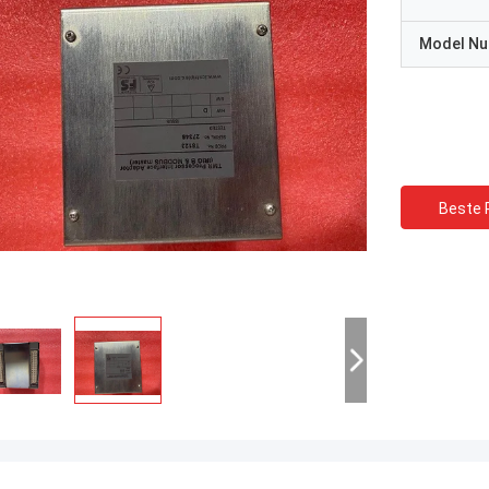
Model N
Beste P