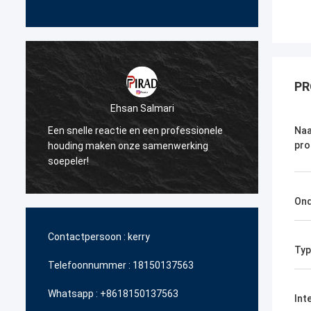
PR
Ehsan Salmari
Een snelle reactie en een professionele
Dank u voor
Naa
pro
houding maken onze samenwerking
steun bij h
soepeler!
betaalbare 
Ond
Contactpersoon :
kerry
Typ
Telefoonnummer :
18150137563
Whatsapp :
+8618150137563
Int