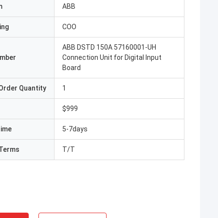
m
ABB
ing
COO
ABB DSTD 150A 57160001-UH
umber
Connection Unit for Digital Input
Board
Order Quantity
1
$999
Time
5-7days
Terms
T/T