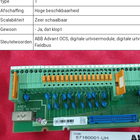
type
1
Afschaffing
Hoge beschikbaarheid
Scalabiliteit
Zeer schaalbaar
Gewoon
- Ja, dat klopt.
ABB Advant OCS, digitale uitvoermodule, digitale ui
Sleutelwoorden
Fieldbus