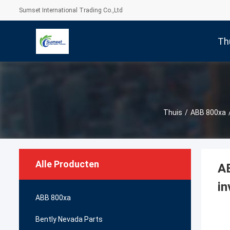
Sumset International Trading Co.,Ltd
Th
Thuis
/
ABB 800xa
Alle Producten
A
in
ABB 800xa
Bently Nevada Parts