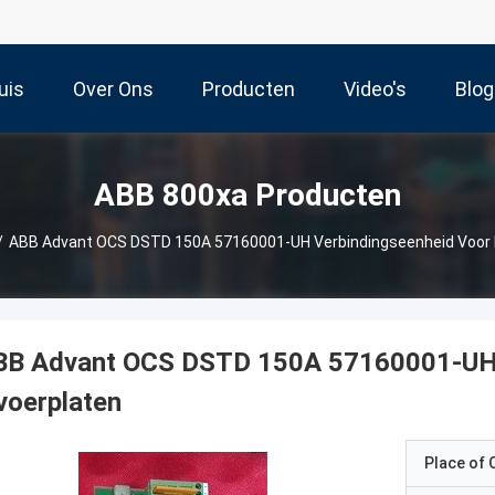
uis
Over Ons
Producten
Video's
Blog
ABB 800xa Producten
/
ABB Advant OCS DSTD 150A 57160001-UH Verbindingseenheid Voor Di
BB Advant OCS DSTD 150A 57160001-UH ve
voerplaten
Place of O