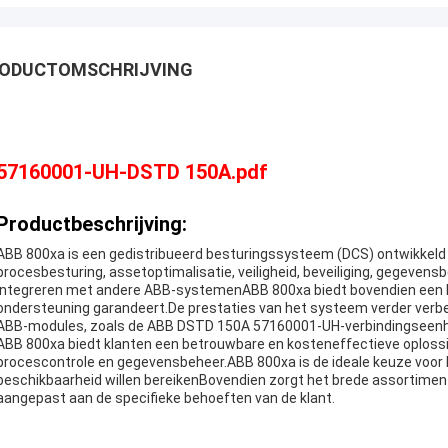
ODUCTOMSCHRIJVING
57160001-UH-DSTD 150A.pdf
Productbeschrijving:
ABB 800xa is een gedistribueerd besturingssysteem (DCS) ontwikkeld
procesbesturing, assetoptimalisatie, veiligheid, beveiliging, gegevens
integreren met andere ABB-systemenABB 800xa biedt bovendien een h
ondersteuning garandeert.De prestaties van het systeem verder verbet
ABB-modules, zoals de ABB DSTD 150A 57160001-UH-verbindingseenheid
ABB 800xa biedt klanten een betrouwbare en kosteneffectieve oplossi
procescontrole en gegevensbeheer.ABB 800xa is de ideale keuze voor 
beschikbaarheid willen bereikenBovendien zorgt het brede assortime
aangepast aan de specifieke behoeften van de klant.