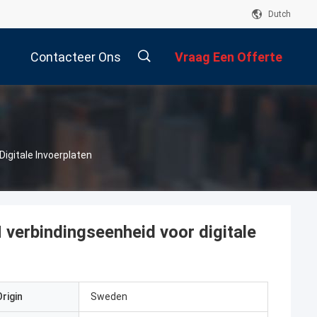
Dutch
Contacteer Ons
Vraag Een Offerte
Aan
gitale Invoerplaten
rbindingseenheid voor digitale
rigin
Sweden