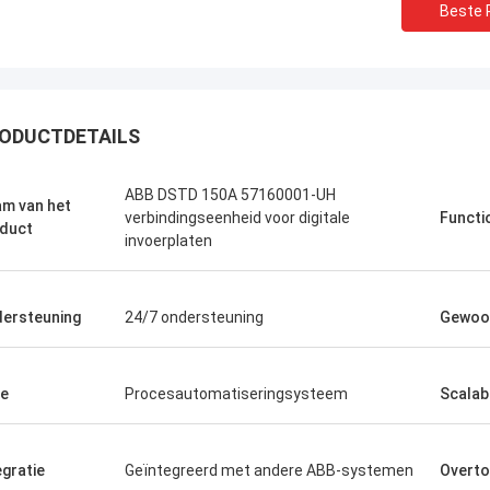
Beste P
ODUCTDETAILS
Bruno Nascimento
ABB DSTD 150A 57160001-UH
 uw voortdurende hulp en
m van het
verbindingseenheid voor digitale
Functio
duct
et leveren van hoogwaardige en
invoerplaten
producten.
ersteuning
24/7 ondersteuning
Gewoo
e
Procesautomatiseringsysteem
Scalabi
egratie
Geïntegreerd met andere ABB-systemen
Overto