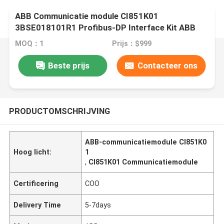
ABB Communicatie module CI851K01
3BSE018101R1 Profibus-DP Interface Kit ABB
800XA
MOQ：1
Prijs：$999
Beste prijs
Contacteer ons
PRODUCTOMSCHRIJVING
ABB-communicatiemodule CI851K0
Hoog licht:
1
,
CI851K01 Communicatiemodule
Certificering
COO
Delivery Time
5-7days