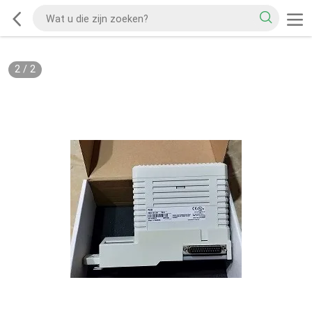
2
/
2