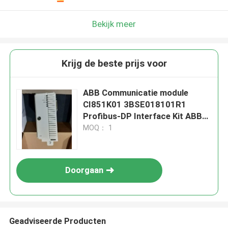
Bekijk meer
Krijg de beste prijs voor
ABB Communicatie module
CI851K01 3BSE018101R1
Profibus-DP Interface Kit ABB
800XA
MOQ： 1
Doorgaan
Geadviseerde Producten