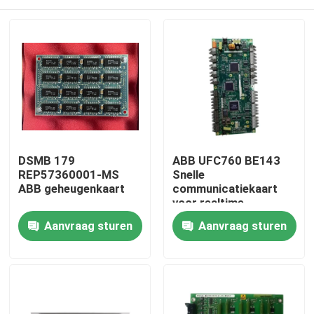
DSMB 179
ABB UFC760 BE143
REP57360001-MS
Snelle
ABB geheugenkaart
communicatiekaart
voor realtime
gegevensoverdracht
Thuis
Aanvraag sturen
Aanvraag sturen
in zware
fabrieksomstandigheden
met eenvoudige
Producten
installatie
Video's