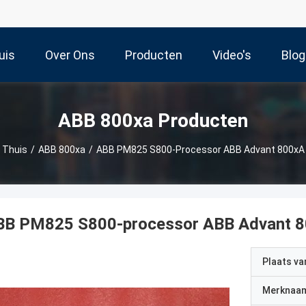
uis
Over Ons
Producten
Video's
Blog
ABB 800xa Producten
Thuis
/
ABB 800xa
/
ABB PM825 S800-Processor ABB Advant 800xA
BB PM825 S800-processor ABB Advant 
Plaats v
Merknaa