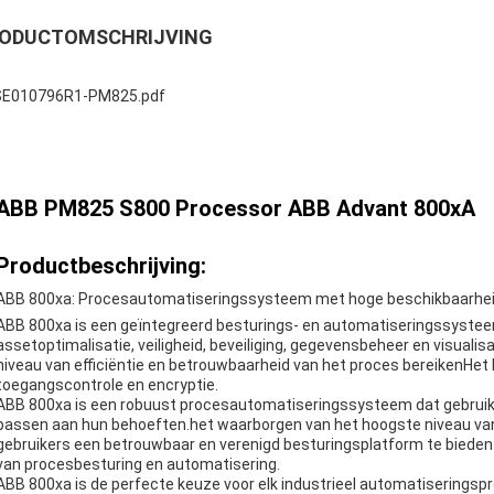
ODUCTOMSCHRIJVING
E010796R1-PM825.pdf
ABB PM825 S800 Processor ABB Advant 800xA
Productbeschrijving:
ABB 800xa: Procesautomatiseringssysteem met hoge beschikbaarhe
ABB 800xa is een geïntegreerd besturings- en automatiseringssystee
assetoptimalisatie, veiligheid, beveiliging, gegevensbeheer en visuali
niveau van efficiëntie en betrouwbaarheid van het proces bereikenHet bi
toegangscontrole en encryptie.
ABB 800xa is een robuust procesautomatiseringssysteem dat gebruiker
passen aan hun behoeften.het waarborgen van het hoogste niveau va
gebruikers een betrouwbaar en verenigd besturingsplatform te bieden
van procesbesturing en automatisering.
ABB 800xa is de perfecte keuze voor elk industrieel automatiseringsp