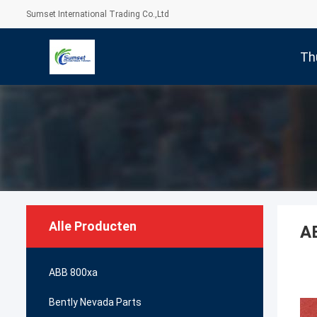
Sumset International Trading Co.,Ltd
Th
Alle Producten
A
ABB 800xa
Bently Nevada Parts