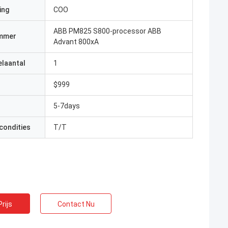
ing
COO
ABB PM825 S800-processor ABB
mmer
Advant 800xA
elaantal
1
$999
5-7days
condities
T/T
rijs
Contact Nu