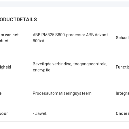
ODUCTDETAILS
m van het
ABB PM825 S800-processor ABB Advant
Schaal
duct
800xA
o Nascimento
oortdurende hulp en
eren van hoogwaardige en
Beveiligde verbinding, toegangscontrole,
cten.
ligheid
Functio
encryptie
e
Procesautomatiseringsysteem
Integra
woon
- Jawel.
Onders