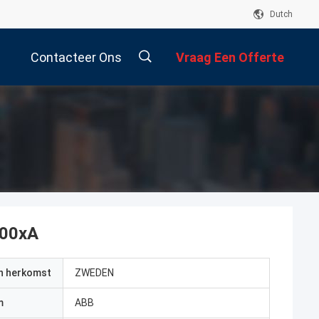
Dutch
Contacteer Ons
Vraag Een Offerte
Aan
800xA
an herkomst
ZWEDEN
m
ABB