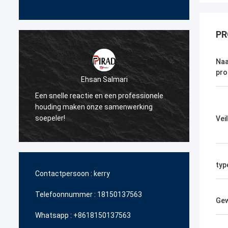
PR
Naa
pro
Ehsan Salmari
Brun
Een snelle reactie en een professionele
Dank u voor uw v
houding maken onze samenwerking
steun bij het lev
soepeler!
betaalbare produ
Vei
typ
Contactpersoon :
kerry
Telefoonnummer :
18150137563
Ge
Whatsapp :
+8618150137563