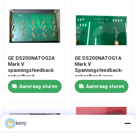
Over ons
Fabriekstocht
Kwaliteitscontrole
GE DS200NATOG2A
GE DS200NATOG1A
Mark V
Mark V
spanningsfeedback
Spanningsfeedback-
Neem contact met ons op
schaalbord
schaalbord voor
nauwkeurige AC/DC-
Aanvraag sturen
Aanvraag sturen
spanningsvermindering
bloggen
met VME-backplane-
integratie
Vraag een offerte
kerry
ABB 800xa