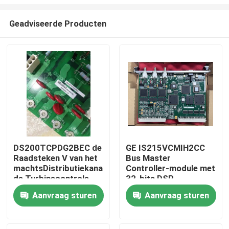
Geadviseerde Producten
DS200TCPDG2BEC de
GE IS215VCMIH2CC
Raadsteken V van het
Bus Master
Thuis
machtsDistributiekanaal
Controller-module met
de Turbinecontrole
32-bits DSP-
van Duitsland
processor en IONet
Producten
Aanvraag sturen
Aanvraag sturen
Ethernet-poorten voor
industriële
automatisering
Video's