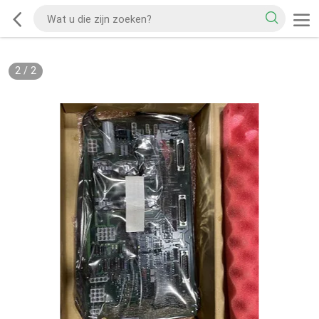
2
/
2