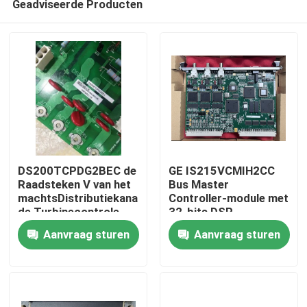
Geadviseerde Producten
DS200TCPDG2BEC de
GE IS215VCMIH2CC
Raadsteken V van het
Bus Master
machtsDistributiekanaal
Controller-module met
de Turbinecontrole
32-bits DSP-
Thuis
van Duitsland
processor en IONet
Aanvraag sturen
Aanvraag sturen
Ethernet-poorten voor
industriële
Producten
automatisering
Video's