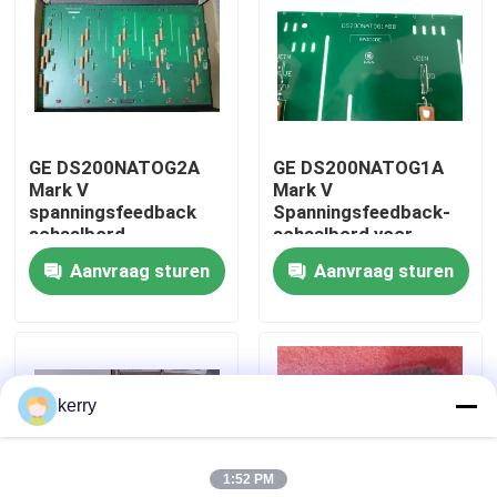
Over ons
Fabriekstocht
GE DS200NATOG2A
GE DS200NATOG1A
Mark V
Mark V
Kwaliteitscontrole
spanningsfeedback
Spanningsfeedback-
schaalbord
schaalbord voor
nauwkeurige AC/DC-
Aanvraag sturen
Aanvraag sturen
Neem contact met ons op
spanningsvermindering
met VME-backplane-
integratie
bloggen
kerry
Vraag een offerte
1:52 PM
ABB 800xa