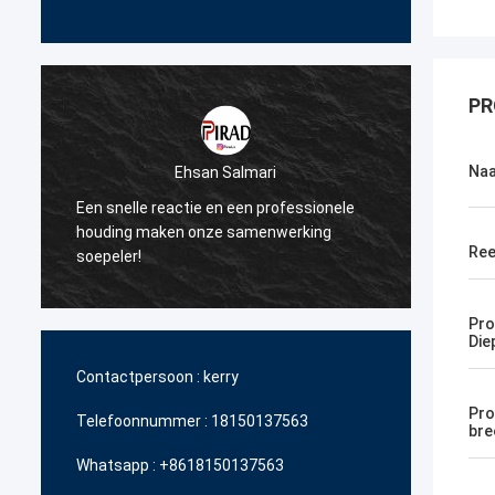
PR
Na
Ehsan Salmari
Een snelle reactie en een professionele
Dank u
n
houding maken onze samenwerking
steun 
Ree
soepeler!
betaal
Pro
Die
Contactpersoon :
kerry
Pro
Telefoonnummer :
18150137563
bre
Whatsapp :
+8618150137563