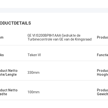
ODUCTDETAILS
GE VI IS200BPIIH1AAA Gedrukte de
am
Produc
Bruno Nascimento
Turbinecontrole van GE van de Kringsraad
 voor uw voortdurende hulp en
bij het leveren van hoogwaardige en
ks
Teken VI
Functi
bare producten.
duct Netto
Produc
330mm
pte/Lengte
Hoogt
duct Netto
Produc
100mm
edte
Gewich