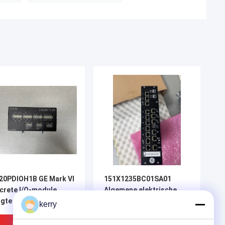
20PDIOH1B GE Mark VI
151X1235BC01SA01
crete I/O-module
Algemene elektrische
ngte 330 mm
Ethernet-switch, 10
kerry
sleuven
Beste Prijs
Beste Prijs