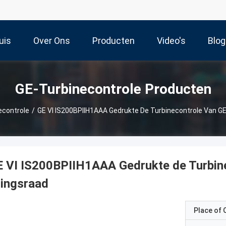
uis
Over Ons
Producten
Video's
Blog
GE-Turbinecontrole Producten
econtrole
/
GE VI IS200BPIIH1AAA Gedrukte De Turbinecontrole Van GE
 VI IS200BPIIH1AAA Gedrukte de Turbine
ingsraad
Place of O