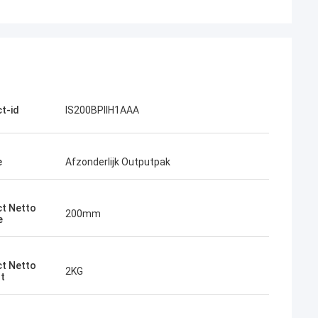
t-id
IS200BPIIH1AAA
e
Afzonderlijk Outputpak
t Netto
200mm
e
t Netto
2KG
t