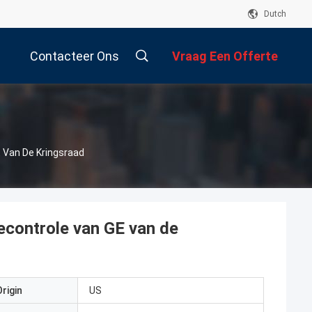
Dutch
Contacteer Ons
Vraag Een Offerte
Aan
 Van De Kringsraad
controle van GE van de
rigin
US