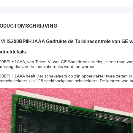
ODUCTOMSCHRIJVING
 VI IS200BPIIH1AAA Gedrukte de Turbinecontrole van GE v
ductdetails:
00BPIIH1AAA, van Teken VI van GE Speedtronic reeks, is een raad van 
drijving die van de Innovatiereeks wordt ontworpen.
00BPIIH1AAA heeft vier schakelaars op zijn oppervlakte: twee zetten in
terschakelaars zijn 128 speldbackplane schakelaars. De kaarten van he