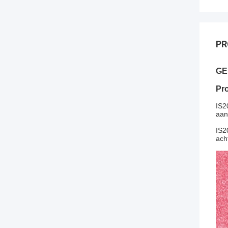
PR
GE
Pro
IS2
aan
IS2
ach