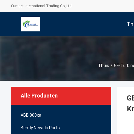
Sumset International Trading Co.,Ltd
Th
Thuis
/
GE-Turbin
Alle Producten
GE
Kr
ABB 800xa
Bently Nevada Parts