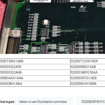
200DTBBG1ABB
DS200TCCAF1BDF
200SDCIG2AFB
IS200ISBBG1AAB
200SDCIG2AHB
IS200CABPG1BAA
200BDAAG1AAA
IS200DSFCG1AEB
200SIOBH1ABA
IS200DRLYH1BBB
keringen:
teken vi van Duitsland controles
IS200DSPXH1