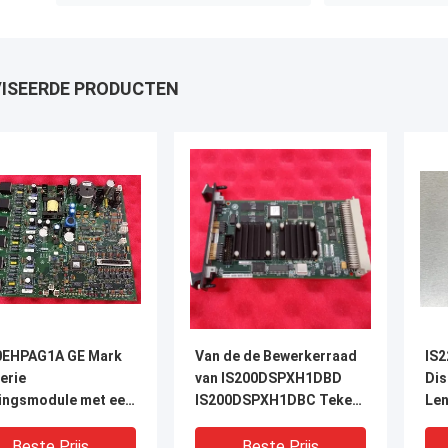
ISEERDE PRODUCTEN
0EHPAG1A GE Mark
Van de de Bewerkerraad
IS2
erie
van IS200DSPXH1DBD
Dis
ingsmodule met een
IS200DSPXH1DBC Teken
Le
te van 330 mm en
VI GE-Turbinecontrole
rij back-up voor
Beste Prijs
Beste Prijs