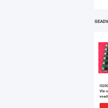
GEADV
IS20
VIe-s
voed
leng
batte