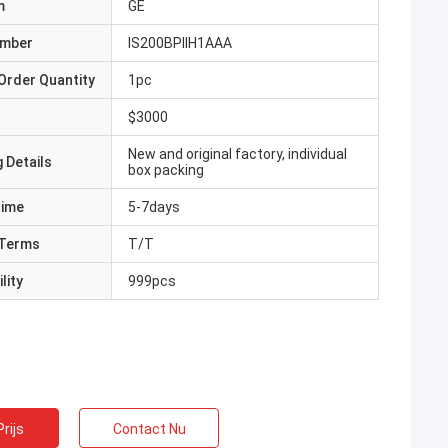
m
GE
umber
IS200BPIIH1AAA
Order Quantity
1pc
$3000
New and original factory, individual
 Details
box packing
Time
5-7days
Terms
T/T
lity
999pcs
rijs
Contact Nu