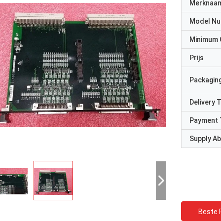
Merknaa
Model N
Minimum 
Prijs
Packaging
Delivery 
Payment 
Supply Abi
Beste P