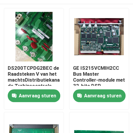
DS200TCPDG2BEC de
GE IS215VCMIH2CC
Raadsteken V van het
Bus Master
machtsDistributiekanaal
Controller-module met
de Turbinecontrole
32-bits DSP-
van Duitsland
processor en IONet
Thuis
Aanvraag sturen
Aanvraag sturen
Ethernet-poorten voor
industriële
automatisering
Producten
Video's