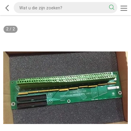
2
/
2