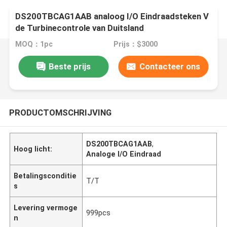
DS200TBCAG1AAB analoog I/O Eindraadsteken V
de Turbinecontrole van Duitsland
MOQ：1pc
Prijs：$3000
Beste prijs
Contacteer ons
PRODUCTOMSCHRIJVING
DS200TBCAG1AAB
,
Hoog licht:
Analoge I/O Eindraad
Betalingsconditie
T/T
s
Levering vermoge
999pcs
n