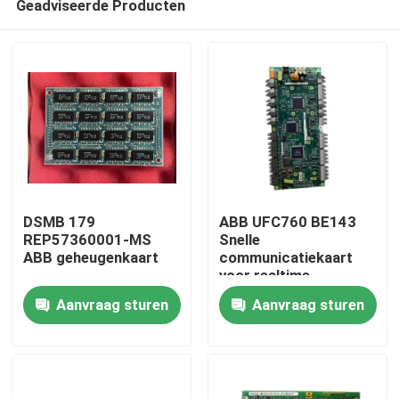
Geadviseerde Producten
DSMB 179
ABB UFC760 BE143
REP57360001-MS
Snelle
ABB geheugenkaart
communicatiekaart
voor realtime
Thuis
gegevensoverdracht
Aanvraag sturen
Aanvraag sturen
in zware
fabrieksomstandigheden
Producten
met eenvoudige
installatie
Video's