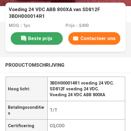
Voeding 24 VDC ABB 800XA van SD812F
3BDH000014R1
MOQ：1pc
Prijs：$400
Beste prijs
Contacteer ons
PRODUCTOMSCHRIJVING
3BDH000014R1 voeding 24 VDC
,
Hoog licht:
SD812F voeding 24 VDC
,
Voeding 24 VDC ABB 800XA
Betalingsconditie
T/T
s
Certificering
CQ,COO