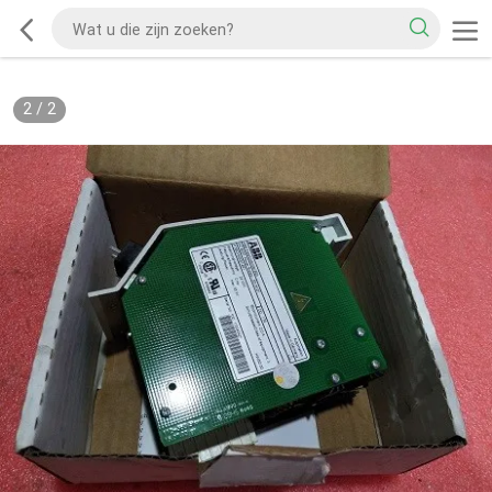
2
/
2