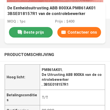
De Eenheidsuitrusting ABB 800XA PM861AK01
3BSE018157R1 van de controlebewerker
MOQ：1pc
Prijs：$400
Beste prijs
Contacteer ons
PRODUCTOMSCHRIJVING
PM861AK01
,
De Uitrusting ABB 800XA van de co
Hoog licht:
ntrolebewerker
,
3BSE018157R1
Betalingsconditie
T/T
s