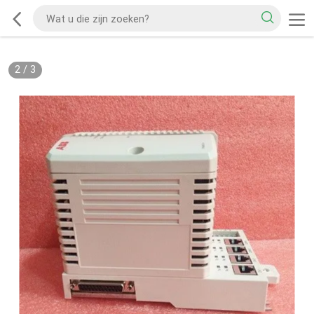
2
/
3