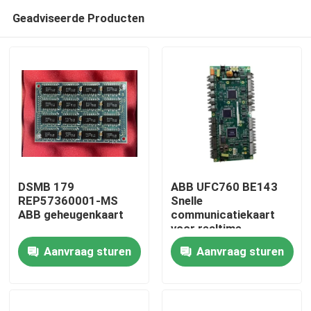
Geadviseerde Producten
DSMB 179
ABB UFC760 BE143
REP57360001-MS
Snelle
ABB geheugenkaart
communicatiekaart
Thuis
voor realtime
gegevensoverdracht
Aanvraag sturen
Aanvraag sturen
in zware
Producten
fabrieksomstandigheden
met eenvoudige
installatie
Video's