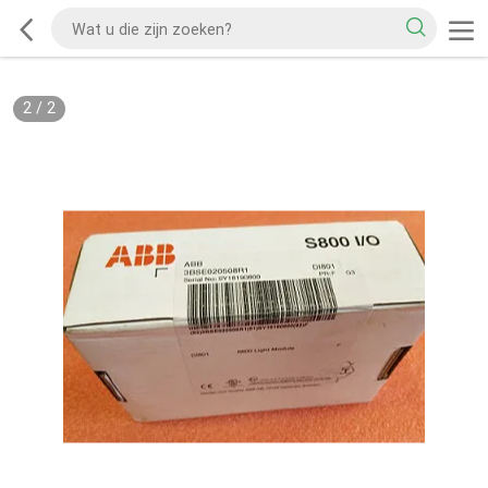
2
/
2