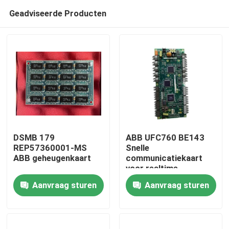
Geadviseerde Producten
DSMB 179
ABB UFC760 BE143
REP57360001-MS
Snelle
ABB geheugenkaart
communicatiekaart
Thuis
voor realtime
gegevensoverdracht
Aanvraag sturen
Aanvraag sturen
in zware
Producten
fabrieksomstandigheden
met eenvoudige
installatie
Video's