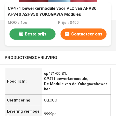
CP471 bewerkermodule voor PLC van AFV30
AFV40 A2FV50 YOKOGAWA Modules
MOQ：1pc
Prijs：$400
Beste prijs
Contacteer ons
PRODUCTOMSCHRIJVING
cp471-00 S1
,
CP471 bewerkermodule
,
Hoog licht:
De Module van de Yokogawabewer
ker
Certificering
CQ,COO
Levering vermoge
9999pc