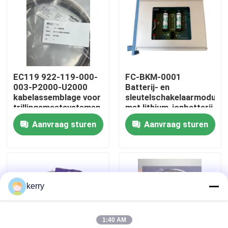
Over ons
Fabriekstocht
EC119 922-119-000-
FC-BKM-0001
003-P2000-U2000
Batterij- en
Kwaliteitscontrole
kabelassemblage voor
sleutelschakelaarmodule
trillingsmeetsystemen
met lithium-ionbatterij
met een hoge
Aanvraag sturen
Aanvraag sturen
Neem contact met ons op
capaciteit en
mechanische
sleutelschakelaar voor
bloggen
industriële
besturingssystemen
kerry
Vraag een offerte
1:40 AM
ABB 800xa