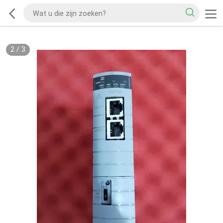
2
/
3