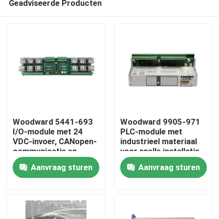
Geadviseerde Producten
Woodward 5441-693
Woodward 9905-971
I/O-module met 24
PLC-module met
VDC-invoer, CANopen-
industrieel materiaal
communicatie en
voor snelle installatie
Thuis
werkbereik van -40 °C
en groot
Aanvraag sturen
Aanvraag sturen
tot +85 °C
temperatuurbereik
Producten
Video's