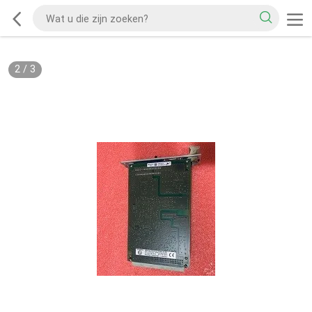
2
/
3