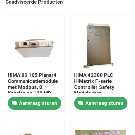
Geadviseerde Producten
HIMA 80 105 Planar4
HIMA 42300 PLC
Communicatiemodule
HIMatrix F-serie
met Modbus, 8
Controller Safety
Kanalen en 128 MB
Module met
Thuis
Geheugen voor
SIL4/Kat.4
Aanvraag sturen
Aanvraag sturen
Veiligheidssystemen
Certificering 8 kanalen
en HART
Producten
communicatie
Video's