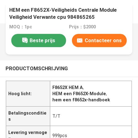
HEM een F8652X-Veiligheids Centrale Module
Veiligheid Verwante cpu 984865265
MOQ：1pc
Prijs：$2000
Beste prijs
Contacteer ons
PRODUCTOMSCHRIJVING
F8652X HEM A
,
Hoog licht:
HEM een F8652X-Module
,
hem een f8652x-handboek
Betalingsconditie
T/T
s
Levering vermoge
999pcs