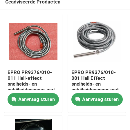
Geadviseerde Producten
EPRO PR9376/010-
EPRO PR9376/010-
011 Hall-effect
001 Hall Effect
snelheids- en
snelheids- en
nabijheidssensor met
nabijheidssensor met
Thuis
pantserde 5 m-kabel
gewapende kabel van
Aanvraag sturen
Aanvraag sturen
en 10-30 VDC-
3 m met IP67-
stroomvoorziening in
classificatie en 10-30
Producten
IP67-geclassificeerde
VDC-
behuizing
stroomvoorziening
Video's