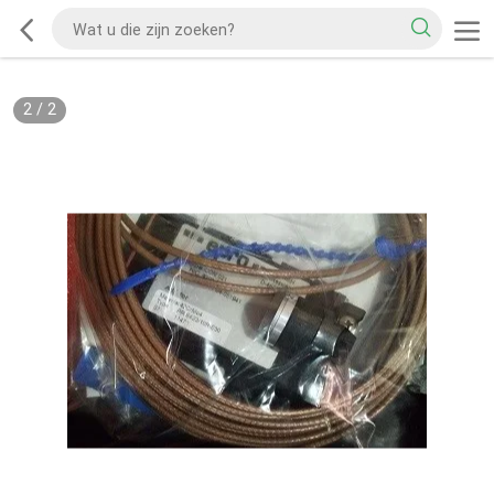
2
/
2