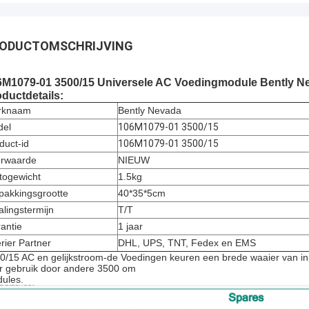
ODUCTOMSCHRIJVING
6M1079-01 3500/15 Universele AC Voedingmodule Bently N
ductdetails:
rknaam
Bently Nevada
del
106M1079-01 3500/15
duct-id
106M1079-01 3500/15
rwaarde
NIEUW
togewicht
1.5kg
pakkingsgrootte
40*35*5cm
alingstermijn
T/T
antie
1 jaar
rier Partner
DHL, UPS, TNT, Fedex en EMS
0/15 AC en gelijkstroom-de Voedingen keuren een brede waaier van in
r gebruik door andere 3500 om
ules.