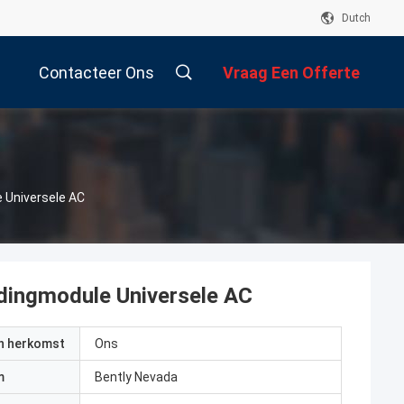
Dutch
Contacteer Ons
Vraag Een Offerte
Aan
 Universele AC
ingmodule Universele AC
an herkomst
Ons
m
Bently Nevada