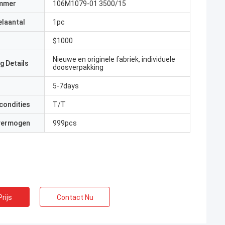
mmer
106M1079-01 3500/15
elaantal
1pc
$1000
Nieuwe en originele fabriek, individuele
g Details
doosverpakking
5-7days
condities
T/T
 vermogen
999pcs
rijs
Contact Nu