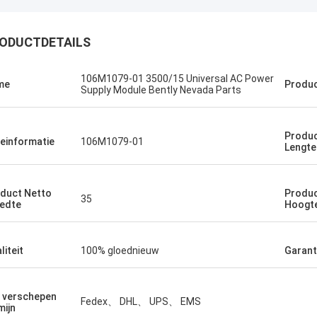
ODUCTDETAILS
106M1079-01 3500/15 Universal AC Power
me
Produc
Supply Module Bently Nevada Parts
Bruno Nascimento
 voor uw voortdurende hulp en
Produc
einformatie
106M1079-01
Lengte
bij het leveren van hoogwaardige en
bare producten.
duct Netto
Produc
35
edte
Hoogt
liteit
100% gloednieuw
Garant
 verschepen
Fedex、 DHL、 UPS、 EMS
mijn