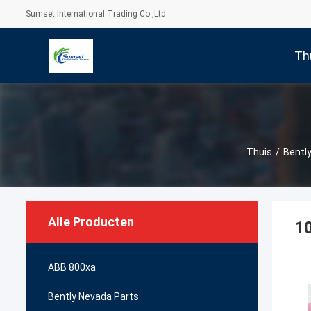
Sumset International Trading Co.,Ltd
Th
Thuis
/
Bentl
Alle Producten
1
ABB 800xa
Bently Nevada Parts