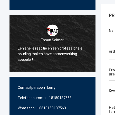
PR
Na
Ehsan Salmari
Een snelle reactie en een professionele
Dank u
ord
n
houding maken onze samenwerking
steun 
soepeler!
betaal
Pro
Bre
Contactpersoon :
kerry
Kwa
Telefoonnummer :
18150137563
Het
Whatsapp :
+8618150137563
ter