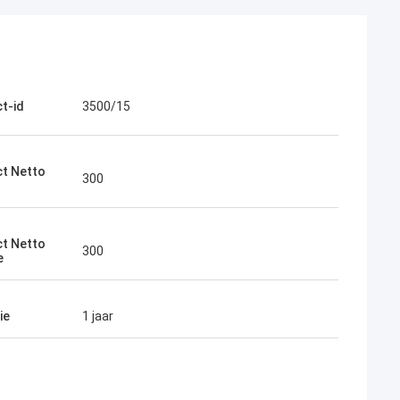
t-id
3500/15
t Netto
300
t Netto
300
e
ie
1 jaar