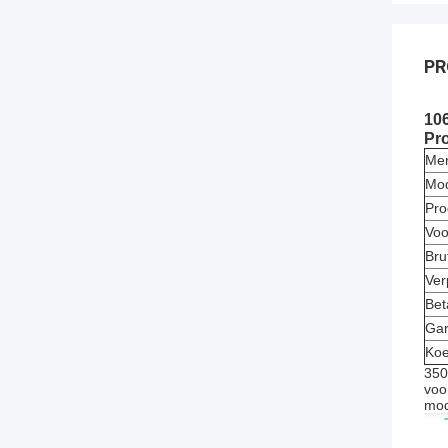
PR
10
Pro
Me
Mo
Pro
Voo
Bru
Ver
Bet
Gar
Koe
350
voo
mod