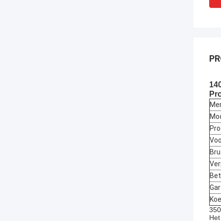
PR
140
Pro
Me
Mo
Pro
Vo
Bru
Ver
Bet
Gar
Koe
350
Het