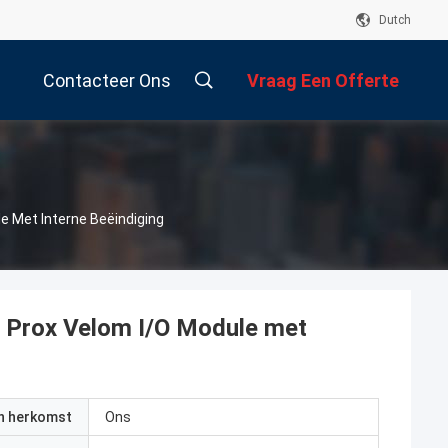
Dutch
Contacteer Ons
Vraag Een Offerte
Aan
 Met Interne Beëindiging
 Prox Velom I/O Module met
an herkomst
Ons