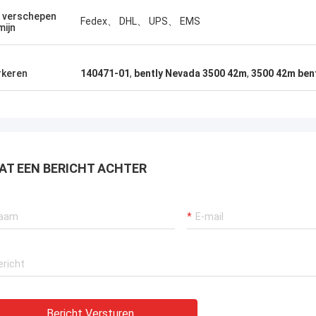
 verschepen
Fedex、 DHL、 UPS、 EMS
mijn
keren
140471-01
,
bently Nevada 3500 42m
,
3500 42m ben
AT EEN BERICHT ACHTER
Bericht Versturen