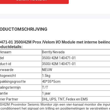
ODUCTOMSCHRIJVING
471-01 3500/42M Prox /Velom I/O Module met interne beëin
ductdetails:
rknaam
Bently Nevada
del
3500/42M 140471-01
duct-id
3500/42M 140471-01
orwaarde
NIEUW
togewicht
1.5kg
pakkingsgrootte
40*35*5cm
alingstermijn
T/T
antie
1 jaar
rier Partner
DHL, UPS, TNT, Fedex en EMS
0/42M Proximitor Seismic Monitor zijn een vier-kanaal monitor die in
 conditioneert het signaal om trilling en positiemetingen te verstrekken 