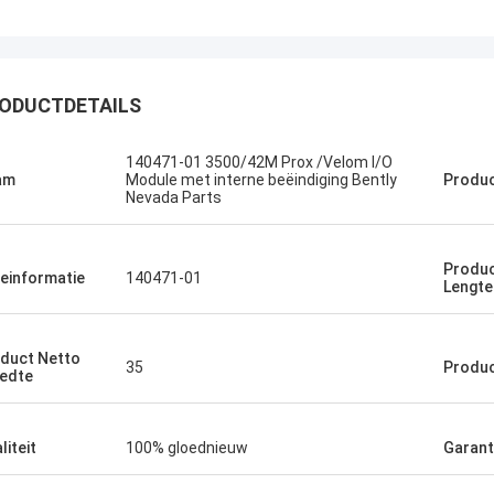
ODUCTDETAILS
140471-01 3500/42M Prox /Velom I/O
Bruno Nascimento
am
Module met interne beëindiging Bently
Produc
Nevada Parts
 voor uw voortdurende hulp en
bij het leveren van hoogwaardige en
bare producten.
Produc
einformatie
140471-01
Lengte
duct Netto
35
Produc
edte
liteit
100% gloednieuw
Garant