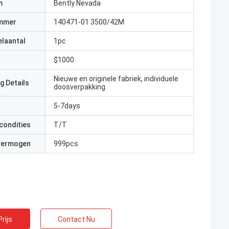
m
Bently Nevada
mmer
140471-01 3500/42M
elaantal
1pc
$1000
Nieuwe en originele fabriek, individuele
g Details
doosverpakking
5-7days
condities
T/T
 vermogen
999pcs
rijs
Contact Nu