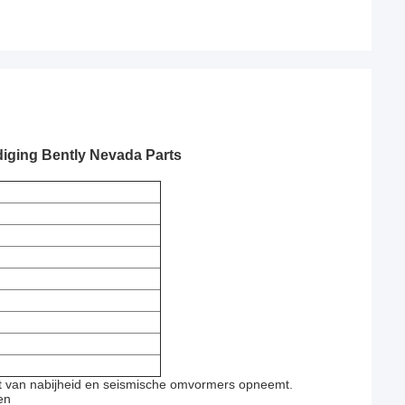
diging Bently Nevada Parts
put van nabijheid en seismische omvormers opneemt.
en