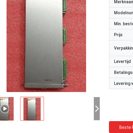
Merknaa
Modelnu
Min. best
Prijs
Verpakkin
Levertijd
Betalings
Levering
Beste P