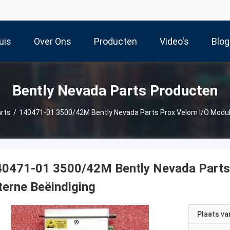
uis
Over Ons
Producten
Video's
Blog
Bently Nevada Parts Producten
rts
/
140471-01 3500/42M Bently Nevada Parts Prox Velom I/O Module
40471-01 3500/42M Bently Nevada Parts
terne Beëindiging
Plaats v