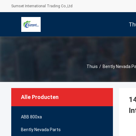
Sumset International Trading Co.,Ltd
Th
Thuis
/
Bently Nevada Pa
Alle Producten
1
In
ABB 800xa
Bently Nevada Parts