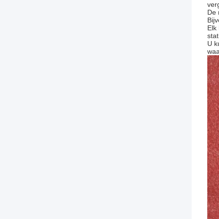
ver
De 
Bij
Elk
sta
U k
waa