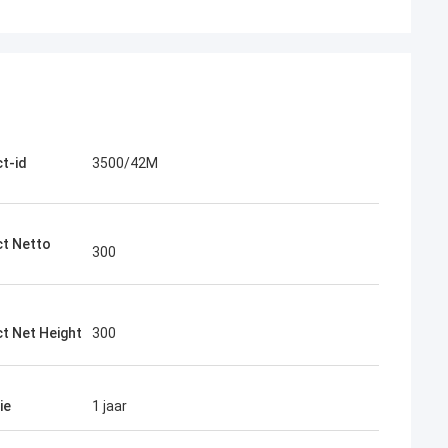
t-id
3500/42M
t Netto
300
t Net Height
300
ie
1 jaar