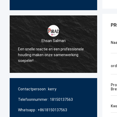
PR
Ehsan Salmari
Na
Een snelle reactie en een professionele
Dank u
n
houding maken onze samenwerking
steun 
soepeler!
betaal
ord
Pro
Contactpersoon :
kerry
Bre
Telefoonnummer :
18150137563
Kwa
Whatsapp :
+8618150137563