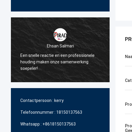
PR
Ehsan Salmari
Een snelle reactie en een professionele
Dank u
Na
n
houding maken onze samenwerking
steun 
soepeler!
betaal
Cat
Contactpersoon :
kerry
Pro
Telefoonnummer :
18150137563
Whatsapp :
+8618150137563
Pro
Gew