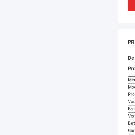
PR
De
Pro
Me
Mo
Pro
Vo
Bru
Ver
Bet
Gar