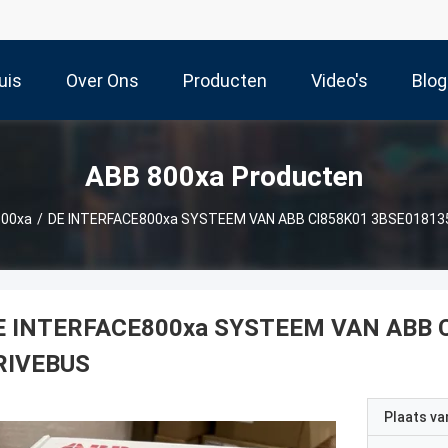
uis
Over Ons
Producten
Video's
Blog
ABB 800xa Producten
800xa
/
DE INTERFACE800xa SYSTEEM VAN ABB CI858K01 3BSE01813
E INTERFACE800xa SYSTEEM VAN ABB 
RIVEBUS
Plaats v