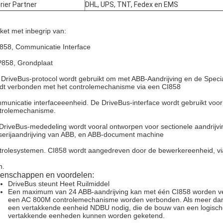
rier Partner
DHL, UPS, TNT, Fedex en EMS
ket met inbegrip van:
I858, Communicatie Interface
P858, Grondplaat
 DriveBus-protocol wordt gebruikt om met ABB-Aandrijving en de Spec
dt verbonden met het controlemechanisme via een CI858
municatie interfaceeenheid. De DriveBus-interface wordt gebruikt vo
trolemechanisme.
DriveBus-mededeling wordt vooral ontworpen voor sectionele aandrijv
serijaandrijving van ABB, en ABB-document machine
trolesystemen. CI858 wordt aangedreven door de bewerkereenheid, vi
n.
enschappen en voordelen:
DriveBus steunt Heet Ruilmiddel
Een maximum van 24 ABB-aandrijving kan met één CI858 worden 
een AC 800M controlemechanisme worden verbonden. Als meer dan 
een vertakkende eenheid NDBU nodig, die de bouw van een logische 
vertakkende eenheden kunnen worden geketend.