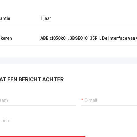
antie
1 jaar
keren
ABB ci858k01
,
3BSE018135R1
,
De Interface van
AT EEN BERICHT ACHTER