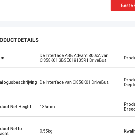
Beste P
ODUCTDETAILS
Bruno Nascimento
De Interface ABB Advant 800xA van
 voor uw voortdurende hulp en
am
Produ
CI858K01 3BSE018135R1 DriveBus
bij het leveren van hoogwaardige en
bare producten.
Prod
alogusbeschrijving
De Interface van CI858K01 DriveBus
Diept
Prod
duct Net Height
185mm
Bree
duct Netto
0.55kg
Kwali
icht