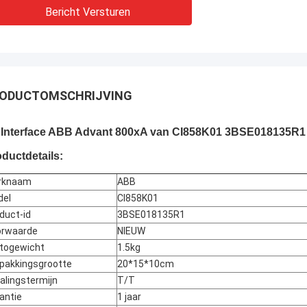
Bericht Versturen
ODUCTOMSCHRIJVING
 Interface ABB Advant 800xA van CI858K01 3BSE018135R1
ductdetails:
rknaam
ABB
del
CI858K01
duct-id
3BSE018135R1
orwaarde
NIEUW
togewicht
1.5kg
pakkingsgrootte
20*15*10cm
alingstermijn
T/T
antie
1 jaar