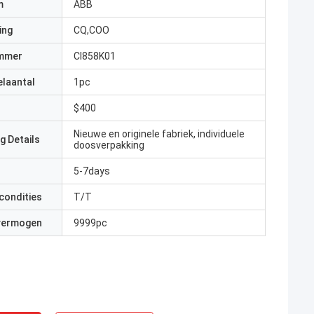
m
ABB
ing
CQ,COO
mmer
CI858K01
elaantal
1pc
$400
Nieuwe en originele fabriek, individuele
g Details
doosverpakking
5-7days
condities
T/T
 vermogen
9999pc