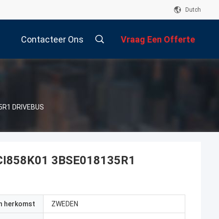
Dutch
Contacteer Ons
Vraag Een Offerte
Aan
5R1 DRIVEBUS
CI858K01 3BSE018135R1
an herkomst
ZWEDEN