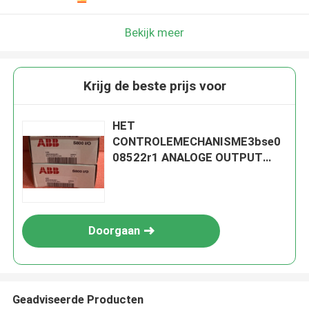
Bekijk meer
Krijg de beste prijs voor
HET
CONTROLEMECHANISME3bse0
08522r1 ANALOGE OUTPUT
1X8 CH VAN 800XA AO810 ABB
ADVANT
Doorgaan
Geadviseerde Producten