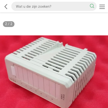
2
/
2