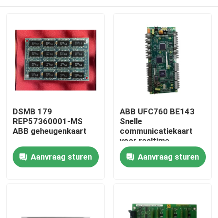
DSMB 179
ABB UFC760 BE143
REP57360001-MS
Snelle
ABB geheugenkaart
communicatiekaart
voor realtime
gegevensoverdracht
Thuis
Aanvraag sturen
Aanvraag sturen
in zware
fabrieksomstandigheden
met eenvoudige
Producten
installatie
Video's