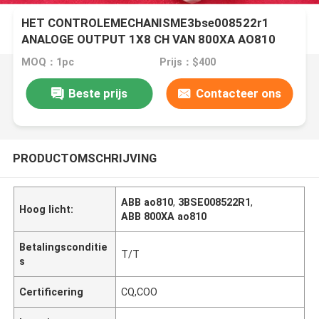
HET CONTROLEMECHANISME3bse008522r1
ANALOGE OUTPUT 1X8 CH VAN 800XA AO810
ABB ADVANT
MOQ：1pc
Prijs：$400
Beste prijs
Contacteer ons
PRODUCTOMSCHRIJVING
ABB ao810
,
3BSE008522R1
,
Hoog licht:
ABB 800XA ao810
Betalingsconditie
T/T
s
Certificering
CQ,COO