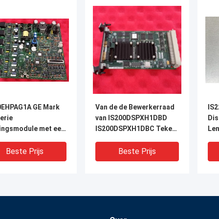
0EHPAG1A GE Mark
Van de de Bewerkerraad
IS2
erie
van IS200DSPXH1DBD
Dis
ingsmodule met een
IS200DSPXH1DBC Teken
Le
te van 330 mm en
VI GE-Turbinecontrole
rij back-up voor
Beste Prijs
Beste Prijs
hydraulische
ingsvoorziening