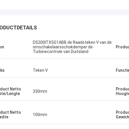
ODUCTDETAILS
DS200ITXSG1ABB de Raadsteken V van de
Bruno Nascimento
am
omschakelaarsschokdemper de
Produc
Turbinecontrole van Duitsland
 voor uw voortdurende hulp en
bij het leveren van hoogwaardige en
bare producten.
ks
Teken V
Functi
duct Netto
Produc
330mm
pte/Lengte
Hoogt
duct Netto
Produc
100mm
edte
Gewich