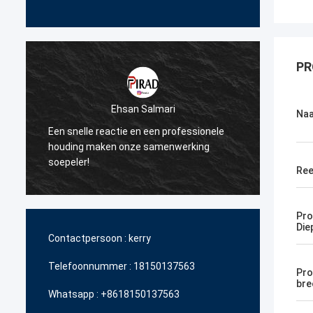
PR
Ehsan Salmari
Na
Een snelle reactie en een professionele
Dank u
n
houding maken onze samenwerking
steun 
soepeler!
betaal
Ree
Pro
Die
Contactpersoon :
kerry
Telefoonnummer :
18150137563
Pro
bre
Whatsapp :
+8618150137563