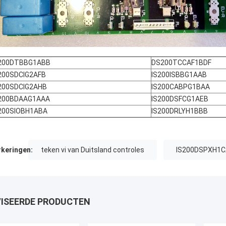
200DTBBG1ABB
DS200TCCAF1BDF
200SDCIG2AFB
IS200ISBBG1AAB
200SDCIG2AHB
IS200CABPG1BAA
200BDAAG1AAA
IS200DSFCG1AEB
200SIOBH1ABA
IS200DRLYH1BBB
keringen:
teken vi van Duitsland controles
IS200DSPXH1
ISEERDE PRODUCTEN