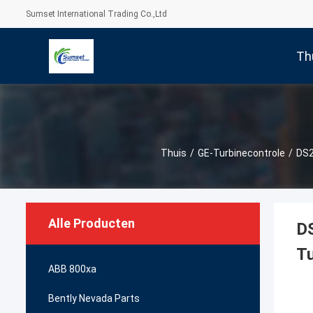
Sumset International Trading Co.,Ltd
Th
Thuis
/
GE-Turbinecontrole
/
DS2
Alle Producten
D
Tu
ABB 800xa
Bently Nevada Parts