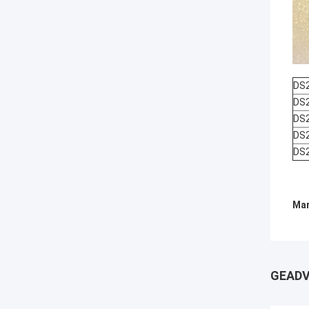
DS
DS
DS
DS
DS
Mar
GEADV