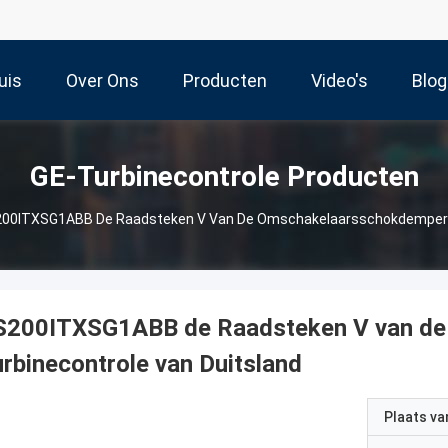
uis
Over Ons
Producten
Video's
Blog
GE-Turbinecontrole Producten
00ITXSG1ABB De Raadsteken V Van De Omschakelaarsschokdemper D
S200ITXSG1ABB de Raadsteken V van de
rbinecontrole van Duitsland
Plaats v