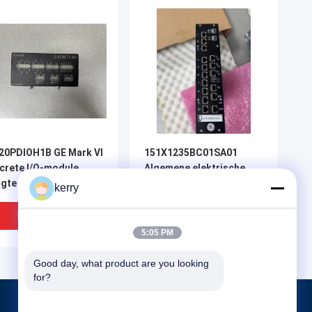
20PDIOH1B GE Mark VI
151X1235BC01SA01
crete I/O-module
Algemene elektrische
ngte 330 mm
Ethernet-switch, 10
kerry
sleuven
Beste Prijs
Beste Prijs
5:05 PM
Good day, what product are you looking 
for?