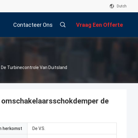
Dutch
Contacteer Ons
Vraag Een Offerte
Aan
e Turbinecontrole Van Duitsland
 omschakelaarsschokdemper de
an herkomst
De V.S.