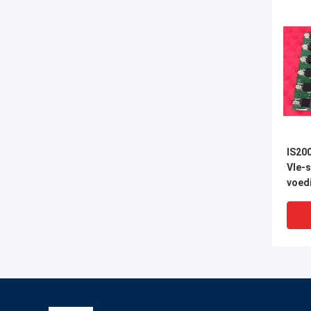
IS20
VIe-s
voed
leng
batte
nood
voed