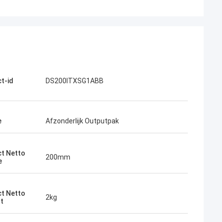
t-id
DS200ITXSG1ABB
e
Afzonderlijk Outputpak
t Netto
200mm
e
t Netto
2kg
t