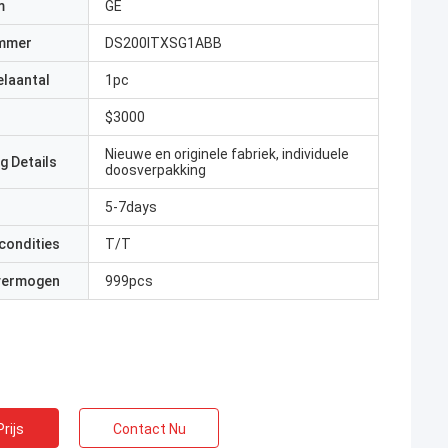
m
GE
mmer
DS200ITXSG1ABB
elaantal
1pc
$3000
Nieuwe en originele fabriek, individuele
g Details
doosverpakking
5-7days
condities
T/T
 vermogen
999pcs
rijs
Contact Nu